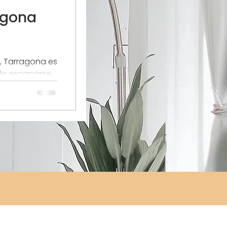
agona
, Tarragona es
de escaparse
a historia,