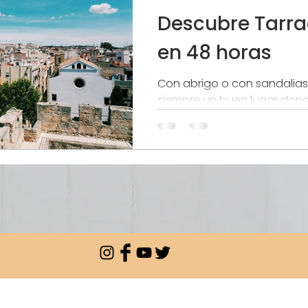
Descubre Tarr
en 48 horas
Con abrigo o con sandalias
siempre un buen lugar don
con los amigos. Pasead por l
saboread una...