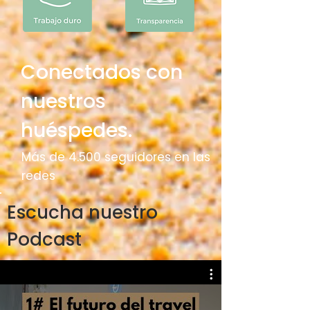
Conectados con
nuestros
huéspedes.
Más de 4.500 seguidores en las
redes
Escucha nuestro
Podcast