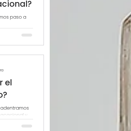
acional?
remos paso a
ler vacacional.
ra
 el
o?
 adentramos
vacacional y
bien. Como