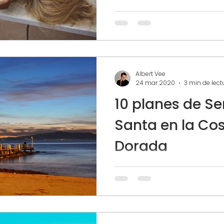
Aún así, no os olvidéis...
Albert Vee
24 mar 2020
3 min de lect
10 planes de 
Santa en la Co
Dorada
Muchos somos los que des
largo invierno tenemos gana
relajarnos y disfrutar de e
ese fin de semana que...