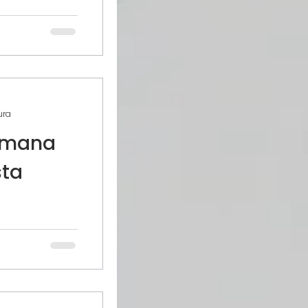
ura
Semana
sta
pués de un
s por fin de
sa semana o