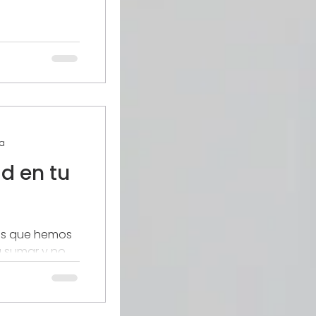
onocemos aún
prácticamente
s visto muchos
ra
ad en tu
os que hemos
a sumar y no
sar de que es