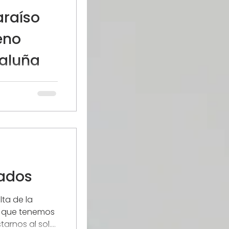
araíso
eno
aluña
a cuenca del
eblos
ados al género
eados
ta de la
s que tenemos
arnos al sol.