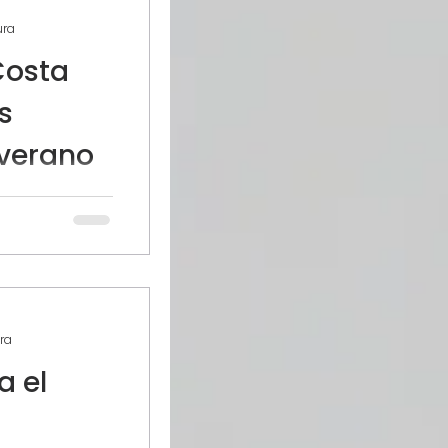
ura
Costa
s
 verano
da en la
haya frente a
y es un
ura
a el