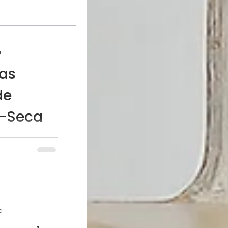
a
tas
de
a-Seca
or el vuelo, el
gas a tu
on
a