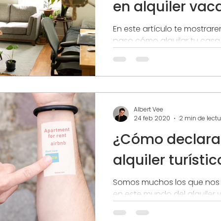
en alquiler vac
En este artículo te mostra
paso cómo alquilar tu casa
satisfactoriamente en alqui
Albert Vee
24 feb 2020
2 min de lectu
¿Cómo declarar
alquiler turístic
Somos muchos los que nos
en este mundo del alquiler 
queremos hacer las cosas 
gestores de alojamientos...