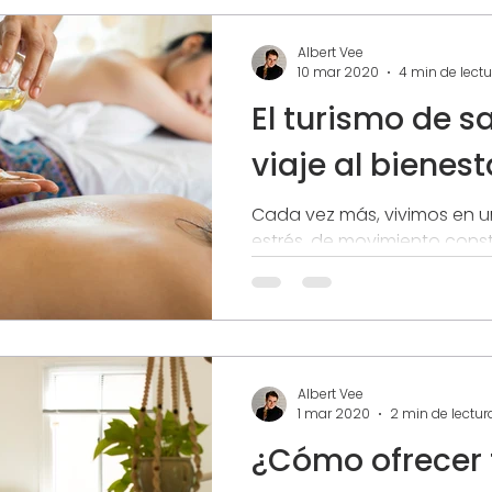
Albert Vee
10 mar 2020
4 min de lectu
El turismo de s
viaje al bienest
Cada vez más, vivimos en 
estrés, de movimiento cons
día a día y la rutina nos ha
vez menos...
Albert Vee
1 mar 2020
2 min de lectur
¿Cómo ofrecer 