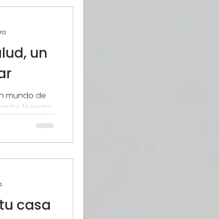
ra
alud, un
ar
un mundo de
tante. Nuestro
ce estar cada
a
tu casa