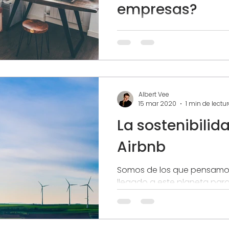
empresas?
El turismo tal y como lo c
sigue existiendo y existirá 
siempre. En este blog hemo
tipos de...
Albert Vee
15 mar 2020
1 min de lectu
La sostenibilid
Airbnb
Somos de los que pensam
llegado a este planeta par
para restar por lo que a pe
difícil controlar...