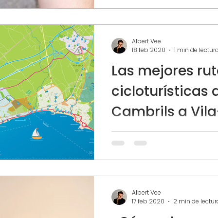
Albert Vee
18 feb 2020
1 min de lectur
Las mejores ru
cicloturísticas 
Cambrils a Vil
Vienes de un viaje cansado p
ir y venir de las maletas, lle
apartamento vacacional c
Mediterranean Way, una...
Albert Vee
17 feb 2020
2 min de lectur