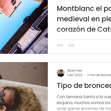
Montblanc el p
medieval en pl
corazón de Cat
Montblanc, emplazado en l
Barberá, es uno de esos pu
medievales que los aficion
visitan con agrado por la...
Albert Vee
1 abr 2020
2 min de lectura
Tipo de bronc
Con Semana Santa a la vuel
esquina, muchos somos lo
unas ganas enormes de tost