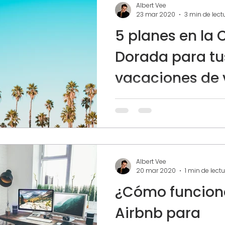
Albert Vee
23 mar 2020
3 min de lect
5 planes en la 
Dorada para tu
vacaciones de
La Costa Dorada está ubica
provincia de Tarragona, se 
las aguas del Mediterráneo 
destino ideal para hacer...
Albert Vee
20 mar 2020
1 min de lect
¿Cómo funcion
Airbnb para